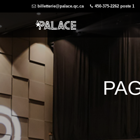
Skip
billetterie@palace.qc.ca
450-375-2262 poste 1
to
content
PAG