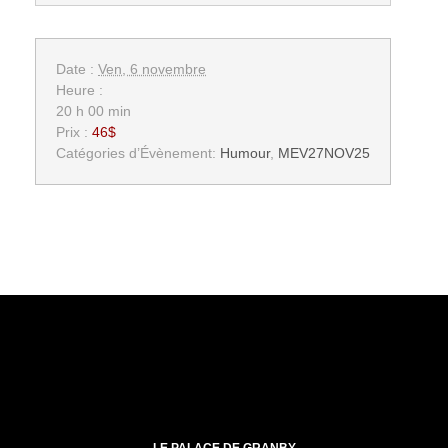
Date :
Ven, 6 novembre
Heure :
20 h 00 min
Prix :
46$
Catégories d’Évènement:
Humour
,
MEV27NOV25