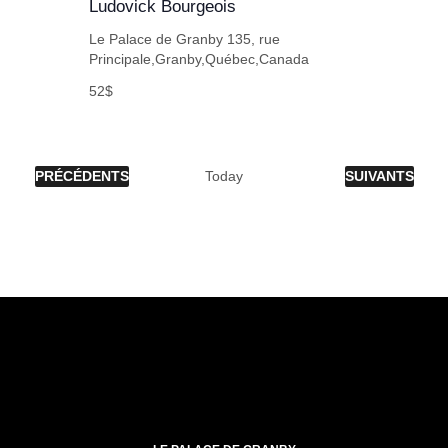
Ludovick Bourgeois
Le Palace de Granby
135, rue
Principale,Granby,Québec,Canada
52$
ÉVÈNEMENTS
ÉVÈNEMENTS
PRÉCÉDENTS
Today
SUIVANTS