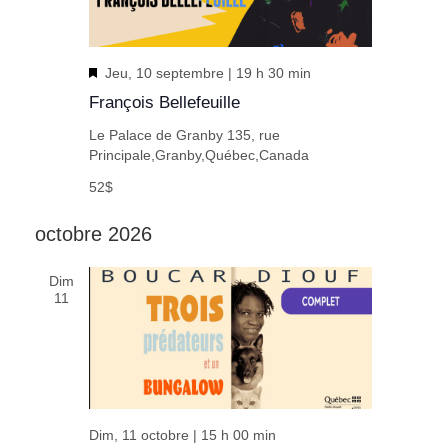
En
Jeu, 10 septembre | 19 h 30 min
vedette
François Bellefeuille
Le Palace de Granby
135, rue
Principale,Granby,Québec,Canada
52$
octobre 2026
Dim
11
Dim, 11 octobre | 15 h 00 min