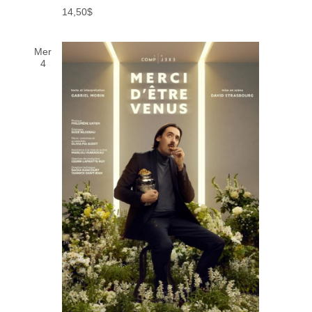
14,50$
Mer
4