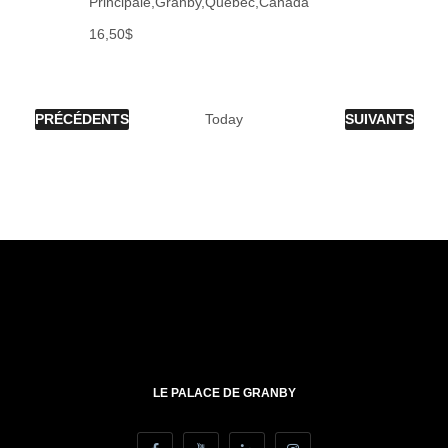
Principale,Granby,Québec,Canada
16,50$
ÉVÈNEMENTS
ÉVÈNEMENTS
PRÉCÉDENTS
Today
SUIVANTS
LE PALACE DE GRANBY