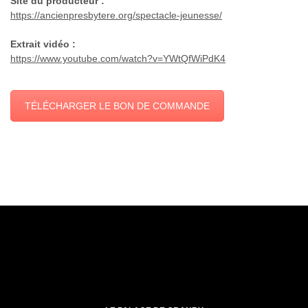
Site du producteur :
https://ancienpresbytere.org/spectacle-jeunesse/
Extrait vidéo :
https://www.youtube.com/watch?v=YWtQfWiPdK4
TÉLÉCHARGER LE BON DE COMMANDE