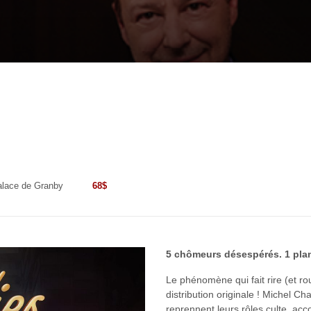
68$
alace de Granby
5 chômeurs désespérés. 1 plan 
Le phénomène qui fait rire (et r
distribution originale ! Michel C
reprennent leurs rôles culte, ac