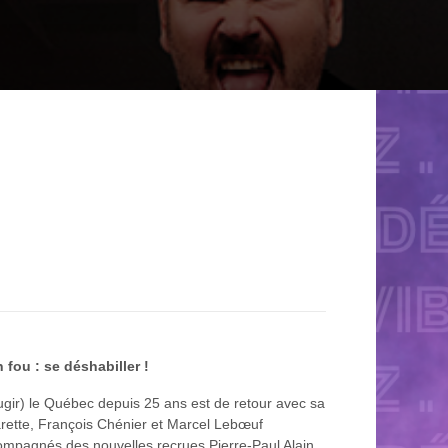
fou : se déshabiller !
ougir) le Québec depuis 25 ans est de retour avec sa
harette, François Chénier et Marcel Lebœuf
compagnés des nouvelles recrues Pierre-Paul Alain,