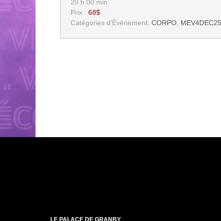
20 h 00 min
Prix :
68$
Catégories d’Évènement:
CORPO
,
MEV4DEC2
LE PALACE DE GRANBY