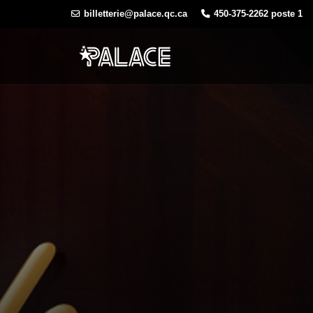
Skip
billetterie@palace.qc.ca
450-375-2262 poste 1
to
content