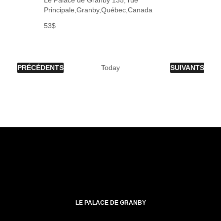
Principale,Granby,Québec,Canada
53$
ÉVÈNEMENTS
ÉVÈNEMENTS
PRÉCÉDENTS
Today
SUIVANTS
LE PALACE DE GRANBY