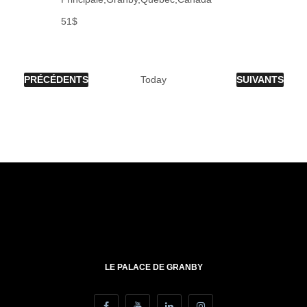
51$
ÉVÈNEMENTS
ÉVÈNEMENTS
PRÉCÉDENTS
Today
SUIVANTS
LE PALACE DE GRANBY