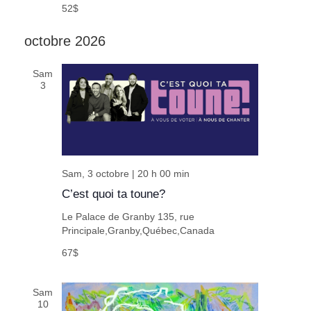
52$
octobre 2026
Sam
3
Sam, 3 octobre | 20 h 00 min
C’est quoi ta toune?
Le Palace de Granby
135, rue
Principale,Granby,Québec,Canada
67$
Sam
10